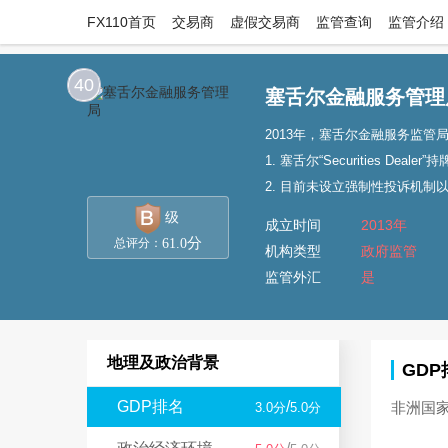
FX110首页
交易商
虚假交易商
监管查询
监管介绍
40
塞舌尔金融服务管理
2013年，塞舌尔金融服务监管局
1. 塞舌尔“Securities 
2. 目前未设立强制性投诉机制
级
成立时间
2013年
分
61.0
总评分：
机构类型
政府监管
监管外汇
是
地理及政治背景
GDP
GDP排名
/
非洲国家
3.0分
5.0分