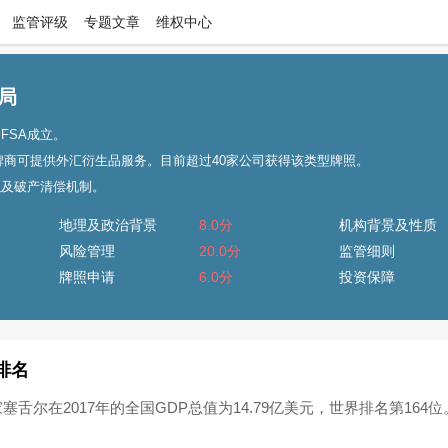
监管评级
专题文章
维权中心
局
FSA成立。
Dealer”持牌商可提供外汇衍生品服务。目前超过40家公司获得该类型牌照。
以及破产清偿机制。
地理及政治背景
8.0分
机构背景及性质
风险管理
20.0分
监管细则
牌照申请
6.0分
投资保障
排名
塞舌尔在2017年的全国GDP总值为14.79亿美元，世界排名第16