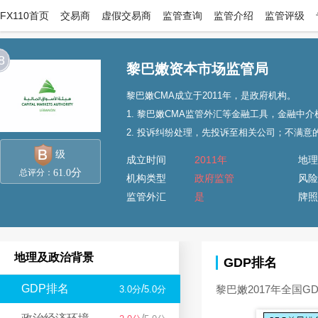
FX110首页
交易商
虚假交易商
监管查询
监管介绍
监管评级
8
黎巴嫩资本市场监管局
黎巴嫩CMA成立于2011年，是政府机构。
1. 黎巴嫩CMA监管外汇等金融工具，金融中介机构（finan
2. 投诉纠纷处理，先投诉至相关公司；不满意
级
成立时间
2011年
地理
分
61.0
总评分：
机构类型
政府监管
风险
监管外汇
是
牌照
地理及政治背景
GDP排名
GDP排名
/
黎巴嫩2017年全国G
3.0分
5.0分