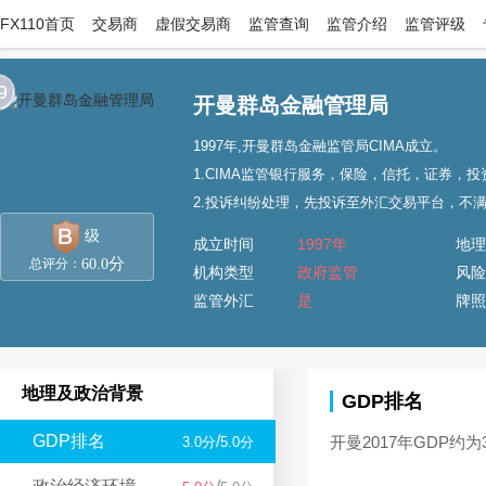
FX110首页
交易商
虚假交易商
监管查询
监管介绍
监管评级
9
开曼群岛金融管理局
1997年,开曼群岛金融监管局CIMA成立。
1.CIMA监管银行服务，保险，信托，证券
2.投诉纠纷处理，先投诉至外汇交易平台，不满
级
成立时间
1997年
地理
分
60.0
总评分：
机构类型
政府监管
风险
监管外汇
是
牌照
地理及政治背景
GDP排名
GDP排名
/
开曼2017年GDP约
3.0分
5.0分